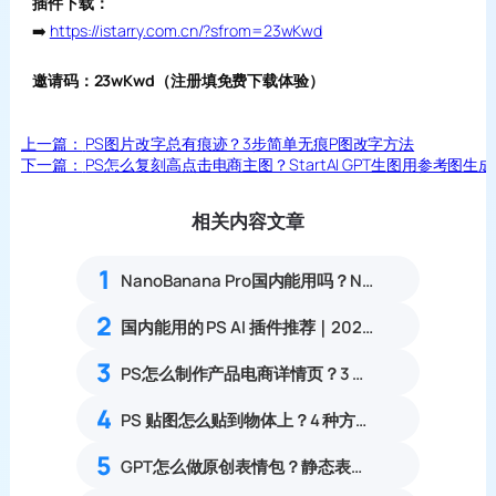
插件下载：
➡️
https://istarry.com.cn/?sfrom=23wKwd
邀请码：23wKwd（注册填免费下载体验）
上一篇：
PS图片改字总有痕迹？3步简单无痕P图改字方法
下一篇：
PS怎么复刻高点击电商主图？StartAI GPT生图用参考图
相关内容文章
1
NanoBanana Pro国内能用吗？Nano banana使用教程
2
国内能用的 PS AI 插件推荐｜2026 4款AI插件最新实测
3
PS怎么制作产品电商详情页？3 步出完整详情，美工新手零门槛出图
4
PS 贴图怎么贴到物体上？4 种方法完整实操教程
5
GPT怎么做原创表情包？静态表情包完整生成实操教程