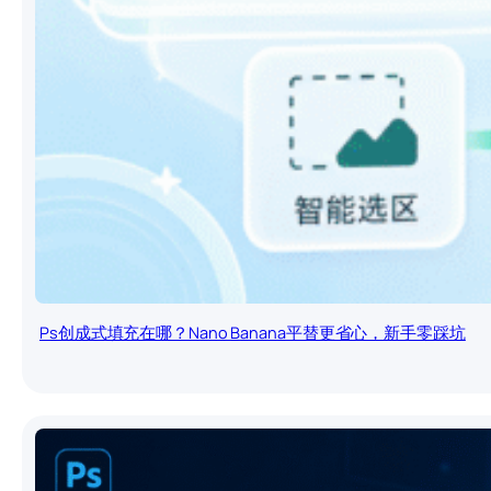
Ps创成式填充在哪？Nano Banana平替更省心，新手零踩坑