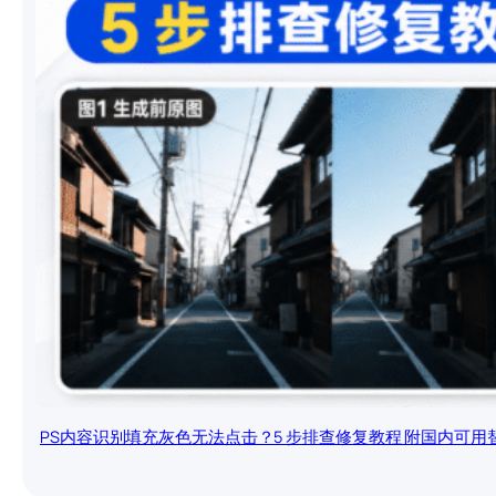
PS内容识别填充灰色无法点击？5 步排查修复教程 附国内可用