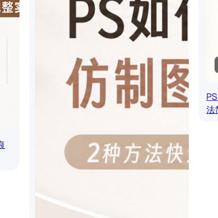
P
法
痕