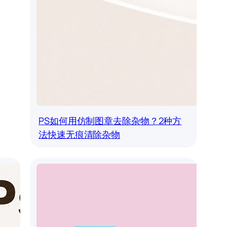
PS如何用仿制图章去除杂物？2种方
法快速无痕清除杂物