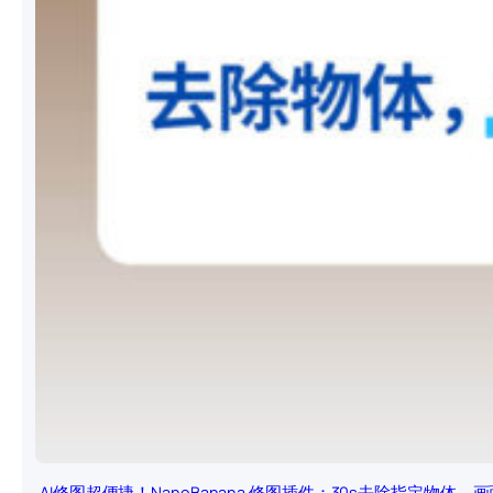
AI修图超便捷！NanoBanana 修图插件：30s去除指定物体