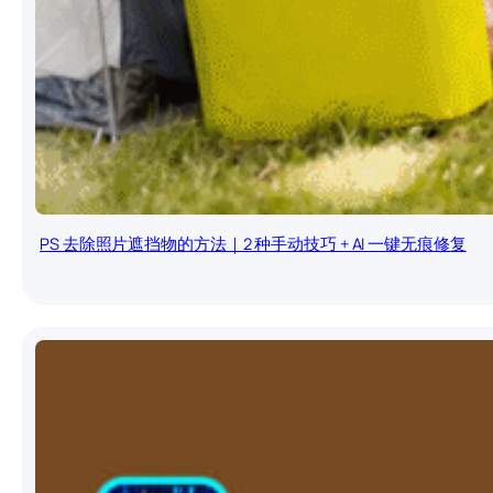
PS 去除照片遮挡物的方法｜2 种手动技巧 + AI 一键无痕修复