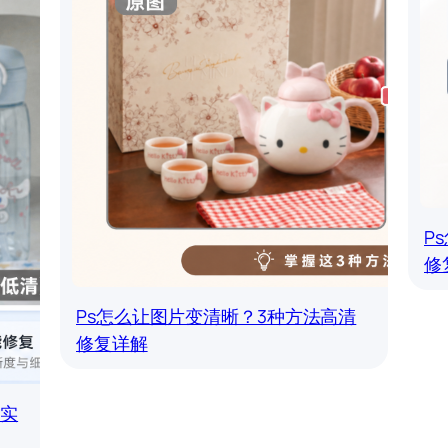
P
修
Ps怎么让图片变清晰？3种方法高清
修复详解
套实