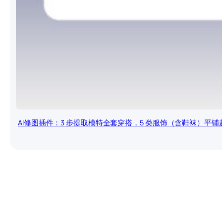
AI修图插件：3 步提取模特全套穿搭，5 类服饰（含鞋袜）平铺