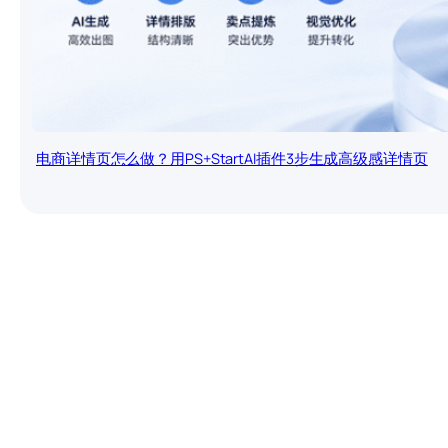
电商详情页怎么做？用PS+StartAI插件3步生成高级感详情页