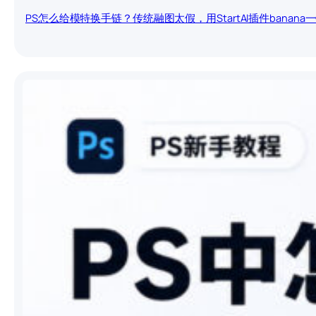
PS怎么给模特换手链？传统融图太假，用StartAI插件banana