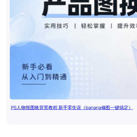
PS人物抠图换背景教程 新手零失误（banana修图一键搞定）