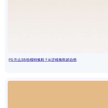
PS 怎么3步给模特换鞋？AI 迁移换鞋超自然