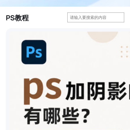
搜
PS教程
索