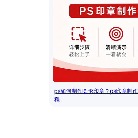
ps如何制作圆形印章？ps印章制
程