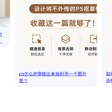
印
）
如
ps怎么把章抠出来放到另一个图片
步
里？