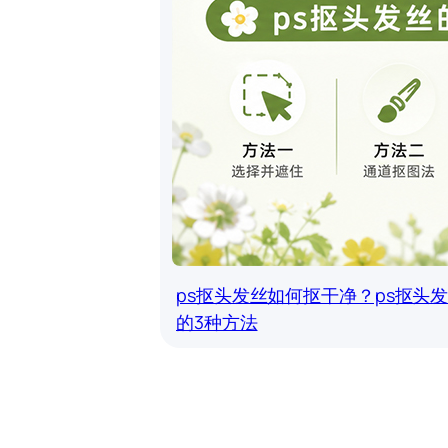
ps抠头发丝如何抠干净？ps抠头
的3种方法