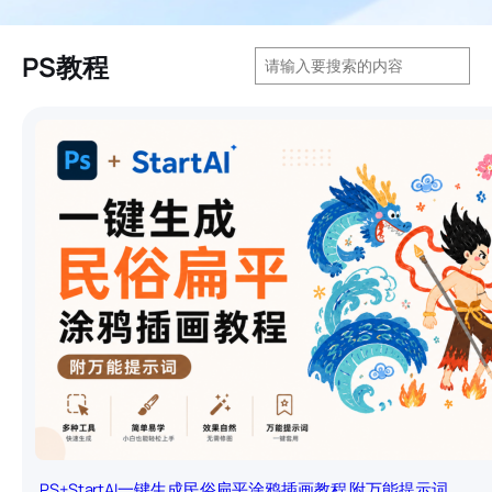
搜
PS教程
索
PS+StartAI一键生成民俗扁平涂鸦插画教程 附万能提示词