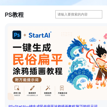
搜
PS教程
索
PS+StartAI一键生成民俗扁平涂鸦插画教程 附万能提示词