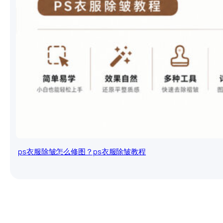
ps衣服除皱怎么修图？ps衣服除皱教程