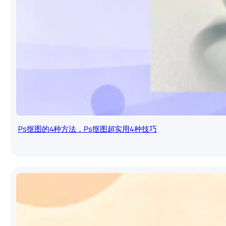
Ps抠图的4种方法，Ps抠图超实用4种技巧