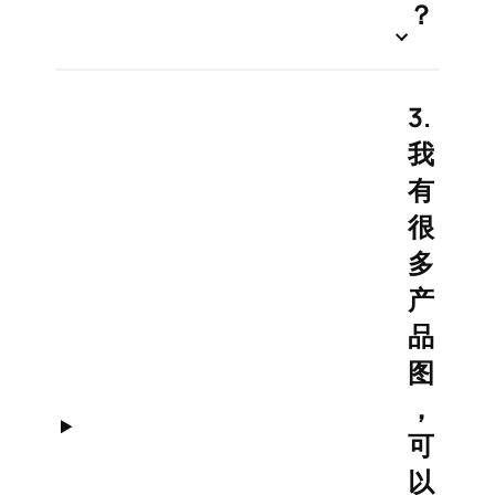
？
3.
我
有
很
多
产
品
图
，
可
以