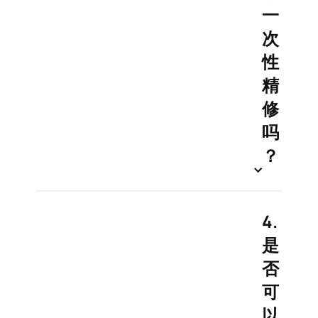
一
次
性
精
修
吗
？
4.
是
否
可
以