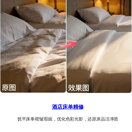
酒店床单精修
抚平床单褶皱瑕疵，优化色彩光影，还原床品洁净质