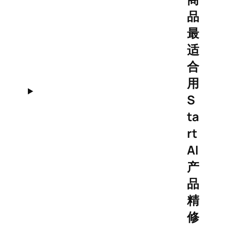
品
最
适
合
用
S
ta
rt
AI
产
品
精
修