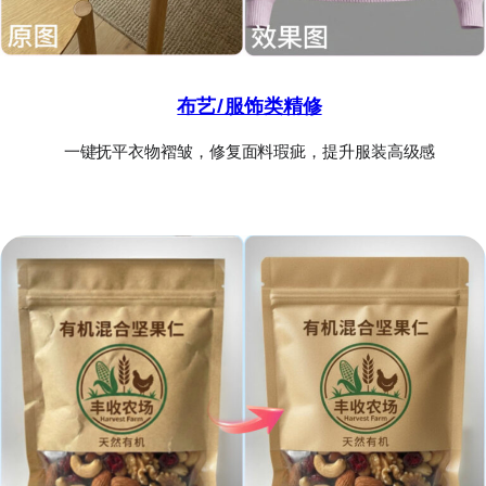
布艺/服饰类精修
一键抚平衣物褶皱，修复面料瑕疵，提升服装高级感