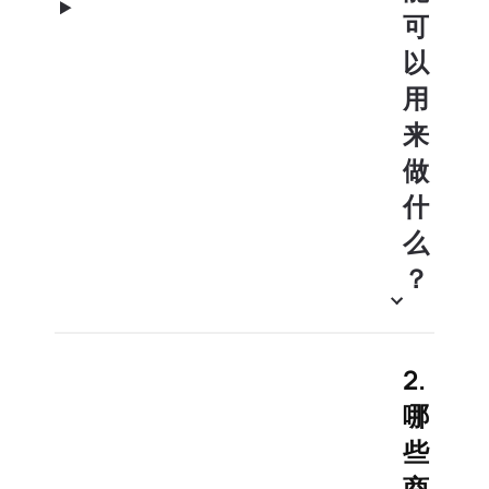
可
以
用
来
做
什
么
？
2.
哪
些
商