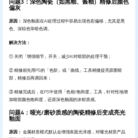
问题3：深色陶瓷（如黑釉、酱釉）精修后颜色
偏灰
原因：
深色釉面在AI处理过程中容易出现色彩偏移，尤其是黑
色、深棕色等暗色调。
解决方法：
① 关闭「增强细节」开关，减少AI对暗部的处理干预；
② 精修前先用PS的「色阶」或「曲线」工具稍微提亮原图暗
部，精修后再调回来；
③ 精修完成后，在PS中使用「色相/饱和度」工具，针对性地增
加暗部颜色饱和度，还原深色釉面的浓郁质感。
问题4：哑光/磨砂质感的陶瓷精修后变成亮光
釉面
原因：
金属材质模式默认会增强表面光泽感，对哑光材质产品