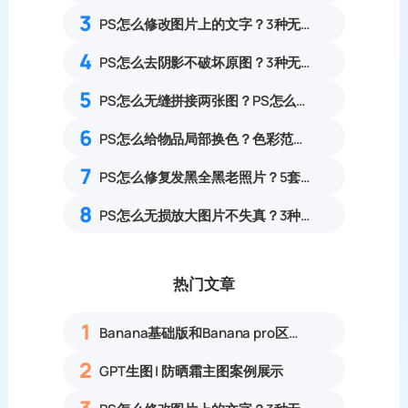
3
PS怎么修改图片上的文字？3种无痕改字方案，消除修复痕迹
4
PS怎么去阴影不破坏原图？3种无损去阴影实操方法
5
PS怎么无缝拼接两张图？PS怎么把两张图片合并到一起？
6
PS怎么给物品局部换色？色彩范围精准改色零基础教程
7
PS怎么修复发黑全黑老照片？5套暗部找回细节旧照修复实操教程
8
PS怎么无损放大图片不失真？3种零锯齿高清放大实操教程
热门文章
1
Banana基础版和Banana pro区别对比丨具体案例应用+使用教程
2
GPT生图 | 防晒霜主图案例展示