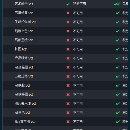
艺术融合
积分可用
免积
高清修复
不可用
积分
生成相似图
不可用
积分
线稿上色
不可用
积分
局部重绘
不可用
积分
扩图
不可用
积分
产品精修
不可用
积分
AI商品图
不可用
积分
万物迁移
不可用
积分
AI换脸
不可用
积分
AI模特图
不可用
积分
图片去水印
不可用
积分
AI换色
不可用
积分
flux文生图
不可用
积分