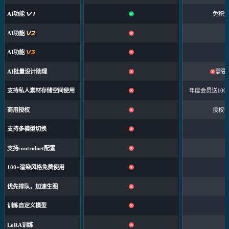
AI功能
免积
AI功能
AI功能
AI批量设计助理
需要
支持私人素材存储空间使用
年度会员送100
商用授权
授权
支持多模型切换
支持controlnet配置
100+渲染风格免费使用
优先排队，加速生图
训练自定义模型
LoRA训练