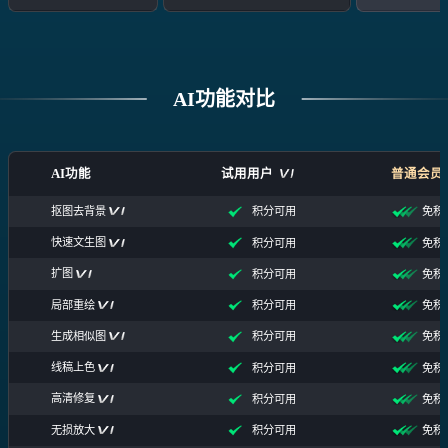
AI功能对比
AI功能
试用用户
普通会员
抠图去背景
积分可用
免积
快速文生图
积分可用
免积
扩图
积分可用
免积
局部重绘
积分可用
免积
生成相似图
积分可用
免积
线稿上色
积分可用
免积
高清修复
积分可用
免积
无损放大
积分可用
免积