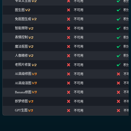
专业文生图
不可用
积分
图生图
不可用
积分
免抠图生成
不可用
积分
智能擦除
不可用
积分
表情控制
不可用
积分
魔法抠图
不可用
积分
人像精修
不可用
积分
老照片修复
不可用
积分
AI高级修图
不可用
不可
AI高级溶图
不可用
不可
Banana修图
不可用
不可
即梦修图
不可用
不可
GPT生图
不可用
不可