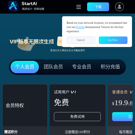
VIP畅想无限次生成，抢先试用高级AI功能
下载
Based on your network location, we recommend that
you use
PsAide
International Version for the best
experience.
Cancel
Go Now
个人会员
团队会员
专业会员
积分充值
试用用户
普通会员
免费
19.9
¥
/月
会员特权
免费试用
立
赠送积分
注册赠送100积分
每月赠送10