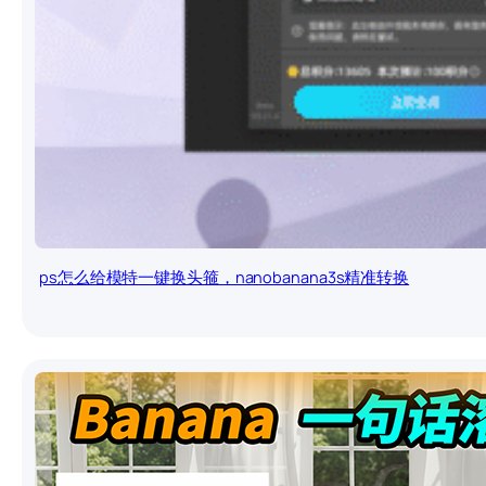
ps怎么给模特一键换头箍，nanobanana3s精准转换