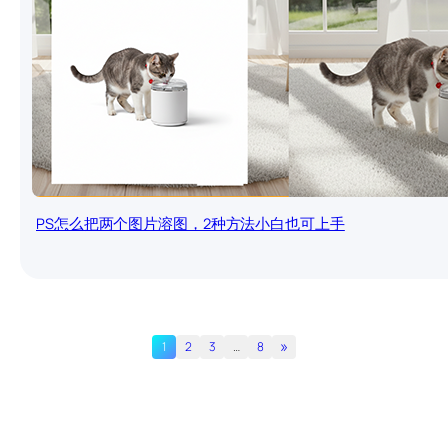
PS怎么把两个图片溶图，2种方法小白也可上手
»
1
2
3
…
8