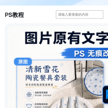
搜
PS教程
索