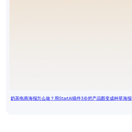
奶茶电商海报怎么做？用StartAI插件3步把产品图变成种草海报