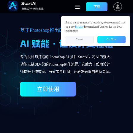
下载
Based on your network location, we recommend that
you use
PsAide
International Version for the best
基于Photoshop推出的AI图像处理插件
experience.
Cancel
Go Now
专为设计师打造的 Photoshop AI 插件 StartAI，将AI的强大
功能无缝融入您的Photoshop创作流程。它致力于帮助设计
师提升工作效率、节省宝贵时间，并激发无限的创意灵感。
立即使用