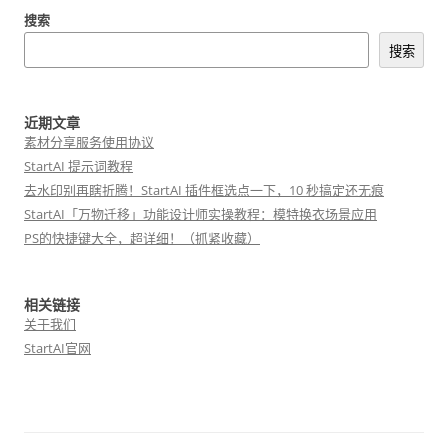
导
搜索
航
搜索
近期文章
素材分享服务使用协议
StartAI 提示词教程
去水印别再瞎折腾！StartAI 插件框选点一下，10 秒搞定还无痕
StartAI「万物迁移」功能设计师实操教程：模特换衣场景应用
PS的快捷键大全，超详细！（抓紧收藏）
相关链接
关于我们
StartAI官网