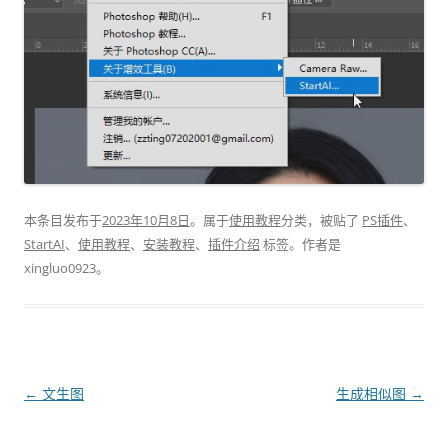
本条目发布于
2023年10月8日
。属于
使用教程
分类，被贴了
PS插件
、
StartAI
、
使用教程
、
安装教程
、
插件介绍
标签。
作者是
xingluo0923
。
文
←
文生图
生成相似图
→
章