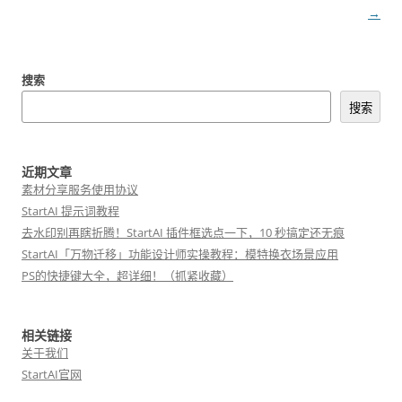
章
→
导
航
搜索
搜索
近期文章
素材分享服务使用协议
StartAI 提示词教程
去水印别再瞎折腾！StartAI 插件框选点一下，10 秒搞定还无痕
StartAI「万物迁移」功能设计师实操教程：模特换衣场景应用
PS的快捷键大全，超详细！（抓紧收藏）
相关链接
关于我们
StartAI官网