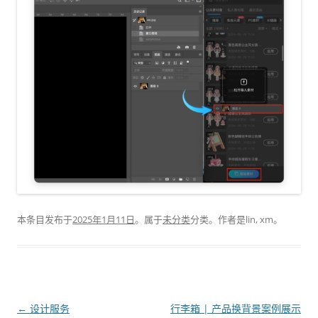
本条目发布于
2025年1月11日
。属于
未分类
分类。
作者是
lin, xm
。
文
←
设计服务
行李箱 | 产品换背景案例展示