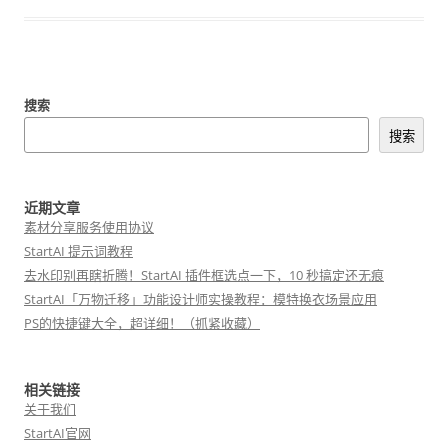
搜索
搜索
近期文章
素材分享服务使用协议
StartAI 提示词教程
去水印别再瞎折腾！StartAI 插件框选点一下，10 秒搞定还无痕
StartAI「万物迁移」功能设计师实操教程：模特换衣场景应用
PS的快捷键大全，超详细！（抓紧收藏）
相关链接
关于我们
StartAI官网