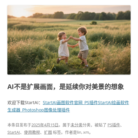
AI不是扩展画面，是延续你对美景的想象
欢迎下载StartAI：
StartAI画图软件官网_PS插件StartAI绘画软件
生成器_Photoshop图像处理插件
本条目发布于
2025年4月15日
。属于
未分类
分类，被贴了
PS插件
、
StartAI
、
使用教程
、
扩图
标签。
作者是
lin, xm
。