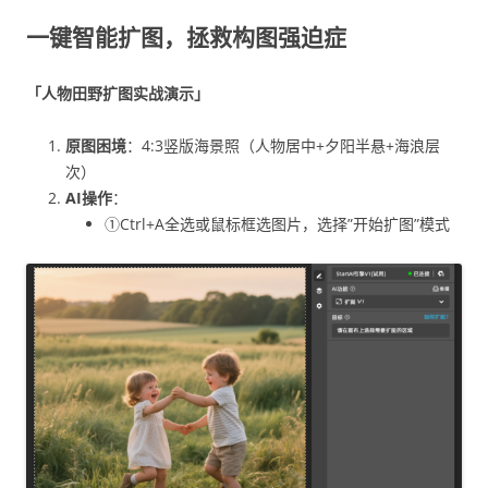
一键智能扩图，拯救构图强迫症
「人物田野扩图实战演示」
原图困境
：4:3竖版海景照（人物居中+夕阳半悬+海浪层
次）
AI操作
：
①Ctrl+A全选或鼠标框选图片，选择”开始扩图”模式