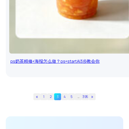
ps奶茶精修+海报怎么做？ps+startAI3步教会你
«
»
1
2
3
4
5
…
395