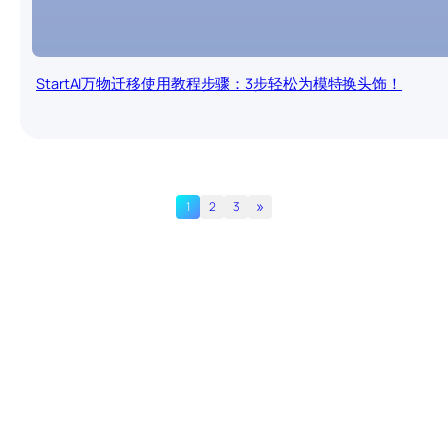
StartAI万物迁移使用教程步骤：3步轻松为模特换头饰！
»
1
2
3