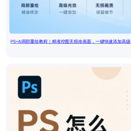
PS+AI局部重绘教程｜精准控图无损改画面，一键快速添加高