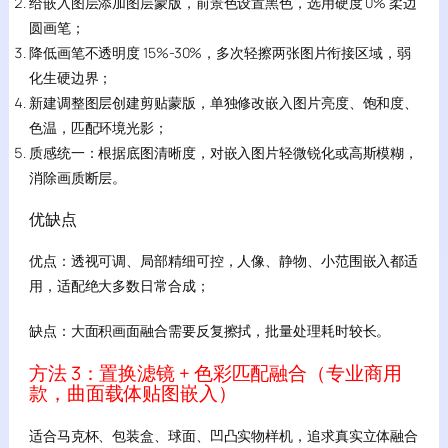
给嵌入图层添加图层蒙版，前景色设置黑色，选用硬度 0% 柔边
圆画笔；
降低画笔不透明度 15%-30%，多次轻擦两张图片衔接区域，弱
化生硬边界；
新建调整图层创建剪贴蒙版，单独修改嵌入图片亮度、饱和度、
色温，匹配环境光影；
质感统一：根据底图清晰度，对嵌入图片轻微锐化或高斯模糊，
消除画质断层。
优缺点
优点：透视可调、局部精细可控，人像、静物、小范围嵌入都适
用，适配绝大多数日常合成；
缺点：大面积画面融合需要反复擦拭，批量处理耗时较长。
方法 3：置换滤镜 + 色彩匹配融合（专业商用
款，曲面载体贴图嵌入）
适合马克杯、包装盒、球面、凹凸实物样机，追求真实立体融合