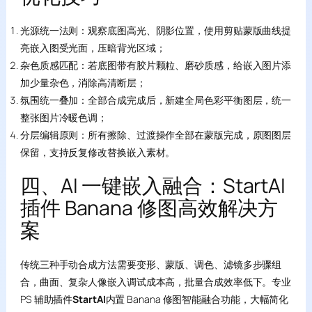
光源统一法则：观察底图高光、阴影位置，使用剪贴蒙版曲线提
亮嵌入图受光面，压暗背光区域；
杂色质感匹配：若底图带有胶片颗粒、磨砂质感，给嵌入图片添
加少量杂色，消除高清断层；
氛围统一叠加：全部合成完成后，新建全局色彩平衡图层，统一
整张图片冷暖色调；
分层编辑原则：所有擦除、过渡操作全部在蒙版完成，原图图层
保留，支持反复修改替换嵌入素材。
四、AI 一键嵌入融合：StartAI
插件 Banana 修图高效解决方
案
传统三种手动合成方法需要变形、蒙版、调色、滤镜多步骤组
合，曲面、复杂人像嵌入调试成本高，批量合成效率低下。专业
PS 辅助插件
StartAI
内置 Banana 修图智能融合功能，大幅简化