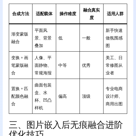
融合真实
合成方法
适配载体
操作难度
适用人群
度
平面风
新手快速
渐变蒙版
景、背景
低
一般
做氛围感
融合
叠加
图
变换 + 画
人像、平
美工、日
笔蒙版融
面静物、
中等
优秀
常修图从
合
常规海报
业者
曲面包装
置换 + 匹
专业电商
盒、水
配颜色融
偏高
顶级
设计师、
杯、凹凸
合
商用出图
样机
三、图片嵌入后无痕融合进阶
优化技巧