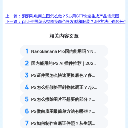
上一篇：
洞洞鞋电商主图怎么做？3步用GPT快速生成产品场景图
下一篇：
ps证件照怎么抠图换颜色换发型和服装？3种方法小白轻松
相关内容文章
1
NanoBanana Pro国内能用吗？Nano banana使用教程
2
国内能用的 PS AI 插件推荐｜2026 4款AI插件最新实测
3
PS证件照怎么快速更换底色？多种证件照换背景完整实操教程
4
PS怎么把倾斜歪斜物体调正？7步透视变形矫正倾斜物体实操教程
5
PS怎么擦除图片不想要的部分？保留原背景无痕去除杂物教程
6
PS做白底图最简单方法有哪些？两套方案30秒直出商用白底图
7
PS如何制作白底证件照？从生活照转换成标准电子证件照步骤