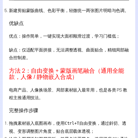
新建剪贴蒙版曲线、色彩平衡，轻微统一两张图片明暗与色调。
优缺点
优点：操作简单，一键实现大面积顺滑过渡，学习门槛低；
缺点：仅适配平面拼接，无法调整透视、曲面贴合，精细局部融
合控制差。
方法 2：自由变换 + 蒙版画笔融合（通用全能
款，人像 / 静物嵌入合成）
电商产品、人像换场景、局部素材嵌入最常用，也是各类 PS 教
程主推通用技法。
完整操作步骤
拖拽素材嵌入底图画布，使用
自由变换，通过斜切、透
Ctrl+T
视、变形调整图片角度，贴合底层载体透视；