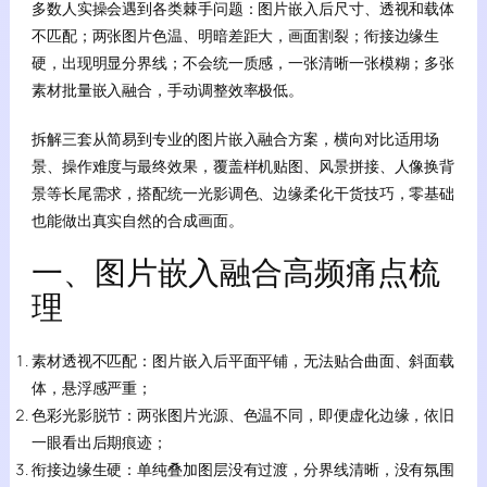
多数人实操会遇到各类棘手问题：图片嵌入后尺寸、透视和载体
不匹配；两张图片色温、明暗差距大，画面割裂；衔接边缘生
硬，出现明显分界线；不会统一质感，一张清晰一张模糊；多张
素材批量嵌入融合，手动调整效率极低。
拆解三套从简易到专业的图片嵌入融合方案，横向对比适用场
景、操作难度与最终效果，覆盖样机贴图、风景拼接、人像换背
景等长尾需求，搭配统一光影调色、边缘柔化干货技巧，零基础
也能做出真实自然的合成画面。
一、图片嵌入融合高频痛点梳
理
素材透视不匹配：图片嵌入后平面平铺，无法贴合曲面、斜面载
体，悬浮感严重；
色彩光影脱节：两张图片光源、色温不同，即便虚化边缘，依旧
一眼看出后期痕迹；
衔接边缘生硬：单纯叠加图层没有过渡，分界线清晰，没有氛围