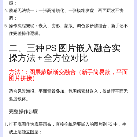
感；
质感无法统一：一张高清锐化、一张模糊发虚，画面层次不协
调；
操作流程繁琐：嵌入、变形、蒙版、调色多步骤组合，新手记不
住完整操作逻辑。
二、三种 PS 图片嵌入融合实
操方法 + 全方位对比
方法 1：图层蒙版渐变融合（新手简易款，平面
图片拼接）
适合风景海报、平面背景叠加、氛围感素材嵌入，仅处理平面无
弧度载体。
完整操作步骤
打开底图作为底层画布，直接拖拽需要嵌入的图片到 PS 中，生
成上层独立图层；