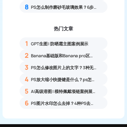
8
PS怎么制作磨砂毛玻璃效果？6步零基础做出高级通透磨砂质感教程
热门文章
1
GPT生图 | 防晒霜主图案例展示
2
Banana基础版和Banana pro区别对比丨具体案例应用+使用教程
3
PS怎么修改图片上的文字？3种无痕改字方法，新手也能搞定
4
PS放大缩小快捷键是什么？ps怎么把图片拉大拉小？
5
AI高级溶图 | 模特佩戴项链案例展示
6
PS图片水印怎么去掉？4种PS去水印方法教程无痕去除各类图片水印