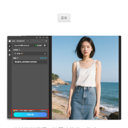
跳
菜单
至
正
文