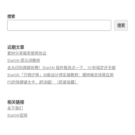
航
搜索
搜索
近期文章
素材分享服务使用协议
StartAI 提示词教程
去水印别再瞎折腾！StartAI 插件框选点一下，10 秒搞定还无痕
StartAI「万物迁移」功能设计师实操教程：模特换衣场景应用
PS的快捷键大全，超详细！（抓紧收藏）
相关链接
关于我们
StartAI官网