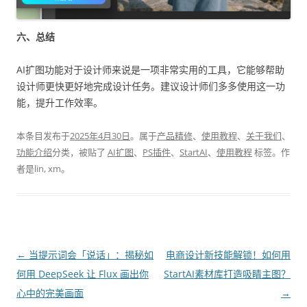
六、总结
AI扩图功能对于设计师来说是一项非常实用的工具，它能够帮助
设计师更快更好地完成设计任务。建议设计师们多多使用这一功
能，提升工作效率。
本条目发布于
2025年4月30日
。属于
产品精修
、
使用教程
、
关于我们
、
功能介绍
分类，被贴了
AI扩图
、
PS插件
、
StartAI
、
使用教程
标签。
作
者是
lin, xm
。
文
←
当提示词会「说话」：揭秘如
电商设计新技能解锁！如何用
章
何用 DeepSeek 让 Flux 画出你
StartAI素材库打造吸睛主图？
导
心中的完美画面
→