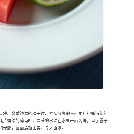
瓜块、金黄饱满的橙子片、翠绿酸爽的青柠角和粉嫩清新的
几片碧绿的薄荷叶，晶莹的水珠在水果表面闪烁，盘子置于
和光影，画面清新甜美，令人垂涎。