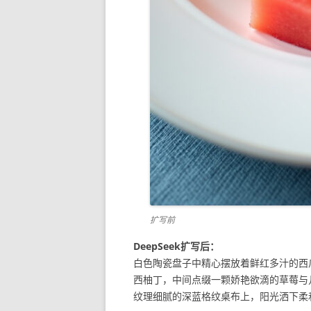
扩写前
DeepSeek扩写后：
白色陶瓷盘子中精心摆放着鲜红多汁的西
西柚丁，中间点缀一颗娇艳欲滴的草莓与
纹理细腻的深蓝格纹桌布上，阳光洒下柔