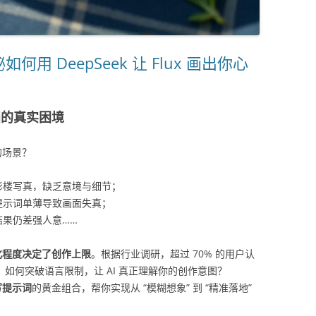
 DeepSeek 让 Flux 画出你心
画的真实困境
的场景？
像影楼写真，缺乏意境与细节；
提示词单薄导致画面失真；
果仍差强人意……
化程度决定了创作上限
。根据行业调研，超过 70% 的用户认
障碍。如何突破语言限制，让 AI 真正理解你的创作意图？
扩写提示词
的黄金组合，帮你实现从 “模糊想象” 到 “精准落地”