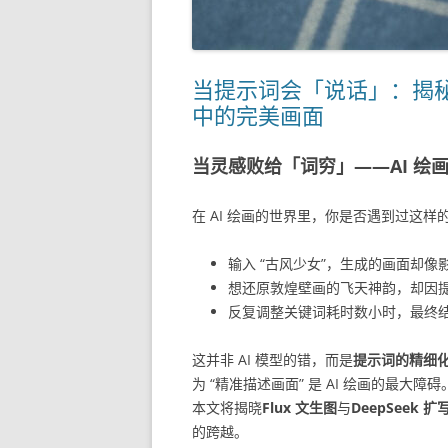
当提示词会「说话」：揭秘如何用
中的完美画面
当灵感败给「词穷」——AI 绘
在 AI 绘画的世界里，你是否遇到过这样
输入 “古风少女”，生成的画面却
想还原敦煌壁画的飞天神韵，却因
反复调整关键词耗时数小时，最终结
这并非 AI 模型的错，而是
提示词的精细
为 “精准描述画面” 是 AI 绘画的最大
本文将揭晓
Flux 文生图
与
DeepSeek 
的跨越。