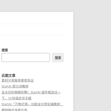
搜索
搜索
近期文章
素材分享服务使用协议
StartAI 提示词教程
去水印别再瞎折腾！StartAI 插件框选点一
下，10 秒搞定还无痕
StartAI「万物迁移」功能设计师实操教程：
模特换衣场景应用