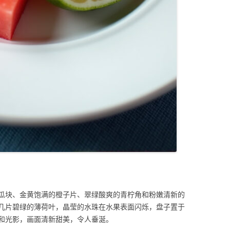
瓜块、金黄饱满的橙子片、翠绿酸爽的青柠角和粉嫩清新的
几片碧绿的薄荷叶，晶莹的水珠在水果表面闪烁，盘子置于
和光影，画面清新甜美，令人垂涎。