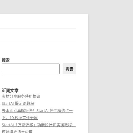
搜索
搜索
近期文章
素材分享服务使用协议
StartAI 提示词教程
去水印别再瞎折腾！StartAI 插件框选点一
下，10 秒搞定还无痕
StartAI「万物迁移」功能设计师实操教程：
模特换衣场景应用