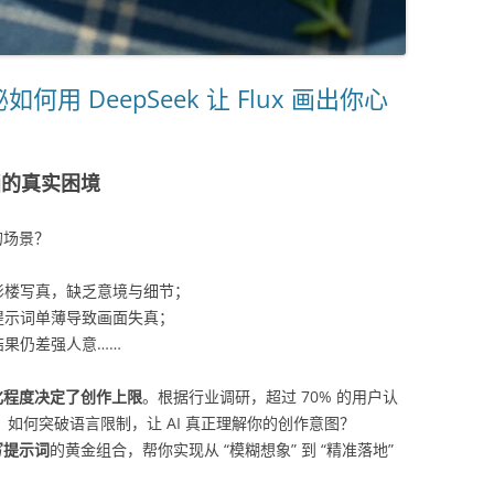
 DeepSeek 让 Flux 画出你心
画的真实困境
的场景？
像影楼写真，缺乏意境与细节；
提示词单薄导致画面失真；
果仍差强人意……
化程度决定了创作上限
。根据行业调研，超过 70% 的用户认
障碍。如何突破语言限制，让 AI 真正理解你的创作意图？
扩写提示词
的黄金组合，帮你实现从 “模糊想象” 到 “精准落地”