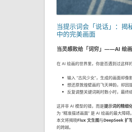
当提示词会「说话」：揭秘如何用
中的完美画面
当灵感败给「词穷」——AI 绘
在 AI 绘画的世界里，你是否遇到过这样
输入 “古风少女”，生成的画面却
想还原敦煌壁画的飞天神韵，却因
反复调整关键词耗时数小时，最终结
这并非 AI 模型的错，而是
提示词的精细
为 “精准描述画面” 是 AI 绘画的最大
本文将揭晓
Flux 文生图
与
DeepSeek 
的跨越。