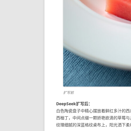
扩写前
DeepSeek扩写后：
白色陶瓷盘子中精心摆放着鲜红多汁的西
西柚丁，中间点缀一颗娇艳欲滴的草莓与
纹理细腻的深蓝格纹桌布上，阳光洒下柔