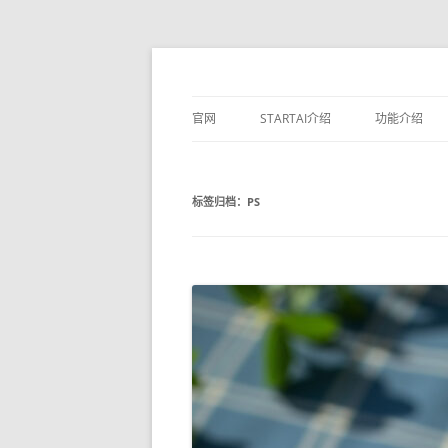
官网
STARTAI介绍
功能介绍
素材库
标签归档：
PS
文生图
生成相似图
局部重绘
线稿上色
无损放大