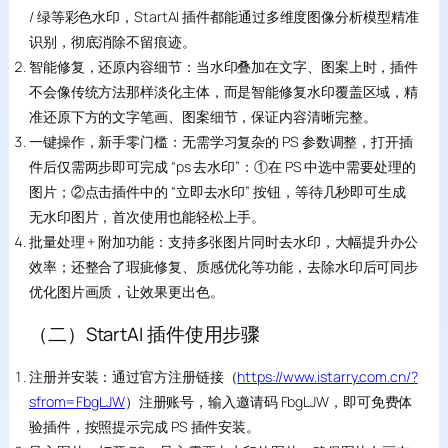
/ 绿等彩色水印，StartAI 插件都能通过多维度图像分析模型精准
识别，彻底消除不留痕迹。
智能修复，还原内容细节：当水印叠加在文字、图案上时，插件
不会像传统方法那样淡化主体，而是智能修复水印覆盖区域，精
准还原下方的文字笔画、图案细节，保证内容清晰完整。
一键操作，新手零门槛：无需学习复杂的 PS 参数调整，打开插
件后仅需两步即可完成 “ps 去水印”：①在 PS 中选中需要处理的
图片；②点击插件中的 “立即去水印” 按钮，等待几秒即可生成
无水印图片，首次使用也能轻松上手。
批量处理 + 附加功能：支持多张图片同时去水印，大幅提升办公
效率；还整合了瑕疵修复、质感优化等功能，去除水印后可同步
优化图片画质，让效果更出色。
（二）StartAI 插件使用步骤
注册并安装：通过官方注册链接（
https://www.istarry.com.cn/?
sfrom=FbgLJW
）注册账号，输入邀请码 FbgLJW，即可免费体
验插件，按照提示完成 PS 插件安装。