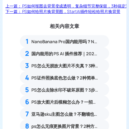
上一篇：
PS如何抠图去背景变成透明，复杂细节完整保留，3秒搞定
下一篇：
PS如何给照片换背景图，StartAI插件轻松给照片换背景
相关内容文章
1
NanoBanana Pro国内能用吗？Nano banana使用教程
2
国内能用的 PS AI 插件推荐｜2026 4款AI插件最新实测
3
PS怎么无损放大图片不失真？3种零锯齿高清放大实操教程
4
PS证件照换底色怎么做？2种简单处理方式
5
PS怎么去除水印不破坏原图？3步多种场景去水印完整操作指南
6
PS放大图片后模糊怎么办？一招提升图片清晰度
7
亚马逊sku主图怎么做？不翻墙也能用GPT的PS教程
8
ps怎么无痕更换图片背景？2种方法0基础可上手教程