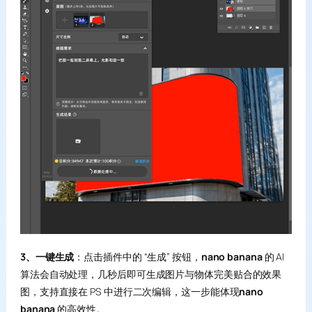
3、一键生成
：点击插件中的 “生成” 按钮，
nano banana
的 AI
算法会自动处理，几秒后即可生成图片与物体完美贴合的效果
图，支持直接在 PS 中进行二次编辑，这一步能体现
nano
banana
的高效性。