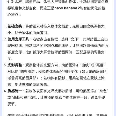
针对水杯、球形产品、弧形大屏等曲面物体，手动贴图需重点模
拟弧度和光影变化，而这正是
nano banana 2
能智能优化的核
心难点：
基础变换
：将贴图素材拖入物体文档后，先用自由变换调整大
小，贴合物体的曲面范围。
使用变形工具
：右键点击变换框，选择 “变形”，此时贴图上会出
现网格线。拖动网格的控制点和曲线柄，让贴图跟随物体的曲面
弧度变形，比如弧形大屏需拉弯贴图两侧，匹配屏幕的弯曲角
度。
光影调整
：观察物体的光源方向，为贴图添加 “曲线” 或 “亮度 /
对比度” 调整图层，模拟物体表面的明暗变化（如大屏的反光区
域需调亮贴图局部）；若物体有阴影，用柔边画笔在蒙版上涂
抹，制造贴图的阴影效果。
质感统一
：若物体表面有光泽或磨砂质感，可给贴图添加 “杂色”
或 “高斯模糊” 滤镜，让贴图的质感与物体保持一致，避免生硬
脱节。
传统 PS 手动贴图虽能实现基础效果，但面对弧形大屏、异形物