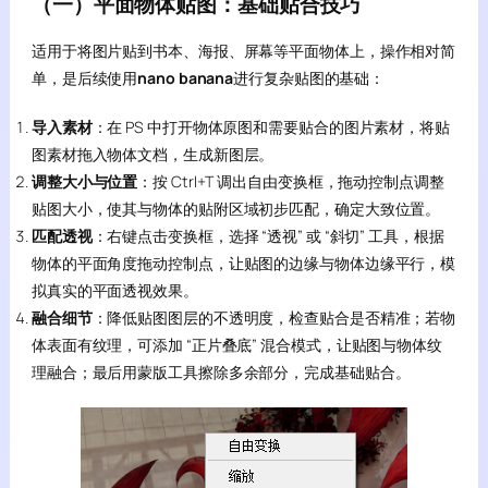
（一）平面物体贴图：基础贴合技巧
适用于将图片贴到书本、海报、屏幕等平面物体上，操作相对简
单，是后续使用
nano banana
进行复杂贴图的基础：
导入素材
：在 PS 中打开物体原图和需要贴合的图片素材，将贴
图素材拖入物体文档，生成新图层。
调整大小与位置
：按 Ctrl+T 调出自由变换框，拖动控制点调整
贴图大小，使其与物体的贴附区域初步匹配，确定大致位置。
匹配透视
：右键点击变换框，选择 “透视” 或 “斜切” 工具，根据
物体的平面角度拖动控制点，让贴图的边缘与物体边缘平行，模
拟真实的平面透视效果。
融合细节
：降低贴图图层的不透明度，检查贴合是否精准；若物
体表面有纹理，可添加 “正片叠底” 混合模式，让贴图与物体纹
理融合；最后用蒙版工具擦除多余部分，完成基础贴合。