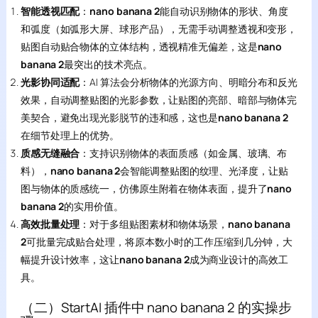
智能透视匹配
：
nano banana 2
能自动识别物体的形状、角度
和弧度（如弧形大屏、球形产品），无需手动调整透视和变形，
贴图自动贴合物体的立体结构，透视精准无偏差，这是
nano
banana 2
最突出的技术亮点。
光影协同适配
：AI 算法会分析物体的光源方向、明暗分布和反光
效果，自动调整贴图的光影参数，让贴图的亮部、暗部与物体完
美契合，避免出现光影脱节的违和感，这也是
nano banana 2
在细节处理上的优势。
质感无缝融合
：支持识别物体的表面质感（如金属、玻璃、布
料），
nano banana 2
会智能调整贴图的纹理、光泽度，让贴
图与物体的质感统一，仿佛原生附着在物体表面，提升了
nano
banana 2
的实用价值。
高效批量处理
：对于多组贴图素材和物体场景，
nano banana
2
可批量完成贴合处理，将原本数小时的工作压缩到几分钟，大
幅提升设计效率，这让
nano banana 2
成为商业设计的高效工
具。
（二）StartAI 插件中 nano banana 2 的实操步