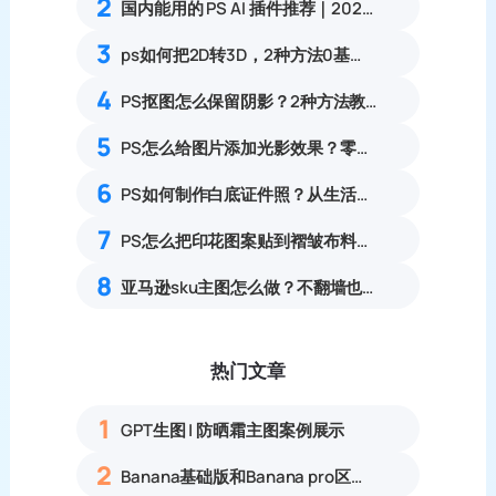
2
国内能用的 PS AI 插件推荐｜2026 4款AI插件最新实测
3
ps如何把2D转3D，2种方法0基础可上手的详细教程
4
PS抠图怎么保留阴影？2种方法教你快速扣出完美主体
5
PS怎么给图片添加光影效果？零基础制作自然通透光影特效教程
6
PS如何制作白底证件照？从生活照转换成标准电子证件照步骤
7
PS怎么把印花图案贴到褶皱布料上？3套服装服饰布料印花贴图完整实操教程
8
亚马逊sku主图怎么做？不翻墙也能用GPT的PS教程
热门文章
1
GPT生图 | 防晒霜主图案例展示
2
Banana基础版和Banana pro区别对比丨具体案例应用+使用教程