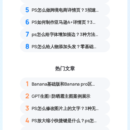
5
PS怎么做跨境电商详情页？3招速出亚马逊A+详情页
6
PS如何制作亚马逊A+详情页？3步搞定亚马逊A+详情
7
ps怎么给字体增加描边？3种方法详细教程
8
PS怎么给人物添加头发？零基础合成自然补发实操教程
热门文章
1
Banana基础版和Banana pro区别对比丨具体案例应用+使用教程
2
GPT生图 | 防晒霜主图案例展示
3
PS怎么修改图片上的文字？3种无痕改字方法，新手也能搞定
4
PS放大缩小快捷键是什么？ps怎么把图片拉大拉小？