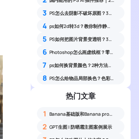
国内能用的 PS AI 插件推荐｜2026 4款AI插件最新实测
3
PS怎么去阴影不破坏原图？3种无损去阴影实操方法
4
ps如何2d转3d？教你制作静态表情包，banana一键生成
5
PS如何把图片背景变透明？3种零基础操作简单易上手
6
Photoshop怎么画虚线框？零基础自定义虚线边框教程
7
ps如何换背景颜色？2种方法从换背景颜色操作指南
8
PS怎么给物品局部换色？色彩范围精准改色零基础教程
热门文章
1
Banana基础版和Banana pro区别对比丨具体案例应用+使用教程
2
GPT生图 | 防晒霜主图案例展示