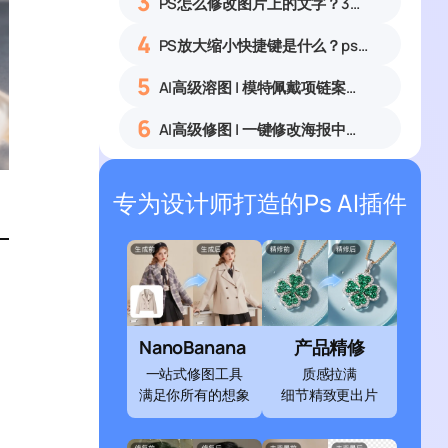
3
PS怎么修改图片上的文字？3种无痕改字方法，新手也能搞定
4
PS放大缩小快捷键是什么？ps怎么把图片拉大拉小？
5
AI高级溶图 | 模特佩戴项链案例展示
6
AI高级修图 | 一键修改海报中的文字
专为设计师打造的Ps AI插件
NanoBanana
产品精修
一站式修图工具
质感拉满
满足你所有的想象
细节精致更出片