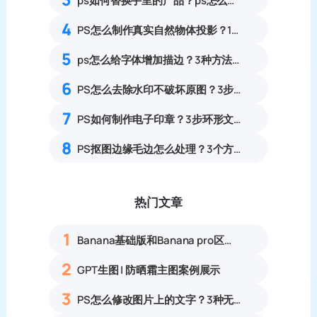
ps如何替换手里的产品？ps怎么把东西p到另一张图片上更自然？
4
PS怎么制作真实自然物体投影？11步写实合成落地阴影教程
5
ps怎么给字体增加描边？3种方法详细教程
6
PS怎么去除水印不破坏原图？3步多种场景去水印完整操作指南
7
PS如何制作电子印章？3步环形文字印章设计完整步骤
8
PS抠图边缘毛边怎么处理？3个方法快速修复锯齿灰边
热门文章
1
Banana基础版和Banana pro区别对比丨具体案例应用+使用教程
2
GPT生图 | 防晒霜主图案例展示
3
PS怎么修改图片上的文字？3种无痕改字方法，新手也能搞定