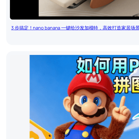
3 步搞定！nano banana 一键给沙发加模特，高效打造家居场