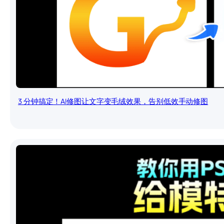
3 分钟搞定！AI修图让文字变毛绒效果，告别低效手动修图