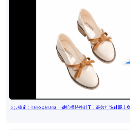
3 步搞定！nano banana 一键给模特换鞋子，高效打造鞋履上