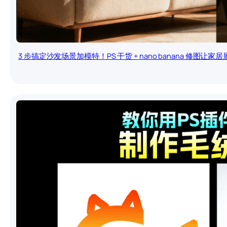
3 步搞定沙发场景加模特！PS 干货 + nano banana 修图让