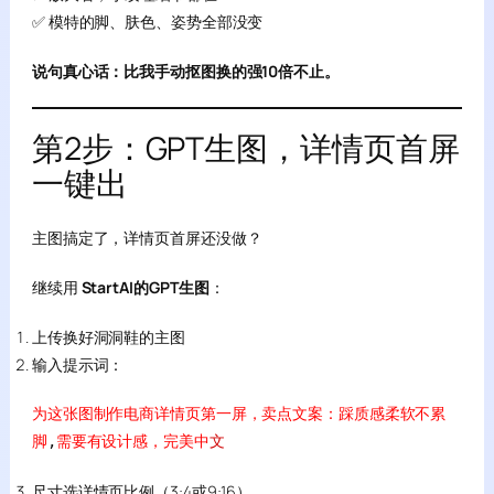
✅ 模特的脚、肤色、姿势全部没变
说句真心话：比我手动抠图换的强10倍不止。
第2步：GPT生图，详情页首屏
一键出
主图搞定了，详情页首屏还没做？
继续用
StartAI的GPT生图
：
上传换好洞洞鞋的主图
输入提示词：
为这张图制作电商详情页第一屏，卖点文案：踩质感柔软不累
脚
,
需要有设计感，完美中
文
尺寸选详情页比例（3:4或9:16）