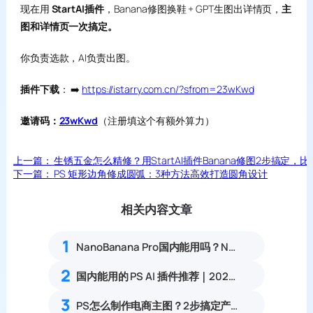
现在用
StartAI插件
，Banana修图换鞋 + GPT生图出详情页，
主
图和详情页一次搞定。
你负责选款，AI负责出图。
插件下载
： ➡️
https://istarry.com.cn/?sfrom=23wKwd
邀请码：
23wKwd
（注册填这个有额外算力）
上一篇：
生锈五金怎么精修？用StartAI插件Banana修图2步搞定，比
下一篇：
PS 矩形边角修成圆弧：3种方法高效打造圆角设计
相关内容文章
1
NanoBanana Pro国内能用吗？Nano banana使用教程
2
国内能用的 PS AI 插件推荐｜2026 4款AI插件最新实测
3
PS怎么制作电商主图？2步搞定产品白底图+主图