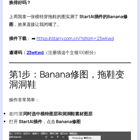
换得好吗？
上周我拿一张模特穿拖鞋的图实测了
StartAI插件的Banana修
图
，效果直接让我闭嘴了。
插件下载
： ➡️
https://istarry.com.cn/?sfrom=23wKwd
邀请码：
23wKwd
（注册填这个立领100积分）
第1步：Banana修图，拖鞋变
洞洞鞋
操作非常简单：
在PS里
同时选中模特图层和洞洞鞋素材图层
打开
StartAI插件
，点击
Banana修图