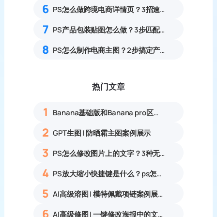
6
PS怎么做跨境电商详情页？3招速出亚马逊A+详情页
7
PS产品包装贴图怎么做？3步匹配光影实现真实立体效果
8
PS怎么制作电商主图？2步搞定产品白底图+主图
热门文章
1
Banana基础版和Banana pro区别对比丨具体案例应用+使用教程
2
GPT生图 | 防晒霜主图案例展示
3
PS怎么修改图片上的文字？3种无痕改字方法，新手也能搞定
4
PS放大缩小快捷键是什么？ps怎么把图片拉大拉小？
5
AI高级溶图 | 模特佩戴项链案例展示
6
AI高级修图 | 一键修改海报中的文字