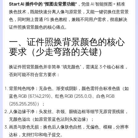
Start AI 插件中的 “抠图去背景功能”
，凭借 AI 智能抠图 + 精准
换色技术，既能快速分离人像与原背景，又能一键切换任意背景
色，同时附上普通 PS 换色教程，兼顾不同用户需求，彻底解决
证件照换背景颜色的核心痛点。
一、证件照换背景颜色的核心
要求（少走弯路的关键）
换证件照背景颜色并非简单 “填充颜色”，需满足 3 个核心标准，
否则可能不符合官方要求：
背景纯色纯净：无杂色、渐变或阴影，颜色需符合标准色值（如
蓝色 RGB (67,142,219)、红色 RGB (255,0,0)、白色 RGB
(255,255,255)）；
人像边缘干净：头发丝、衣领、眼镜边框等细节无原背景残留，
无颜色溢出（如原背景蓝色沾到头发边缘）；
画质与肤色无损：换色后人像肤色自然，无偏色、模糊，分辨率
达标，支持打印和电子提交。