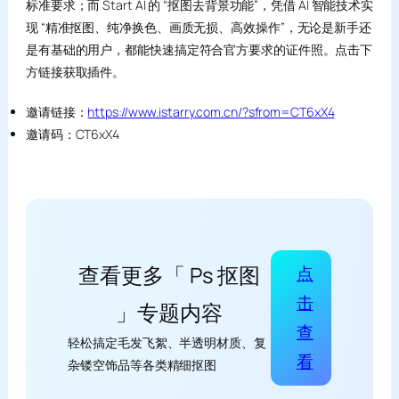
标准要求；而 Start AI 的 “抠图去背景功能”，凭借 AI 智能技术实
现 “精准抠图、纯净换色、画质无损、高效操作”，无论是新手还
是有基础的用户，都能快速搞定符合官方要求的证件照。点击下
方链接获取插件。
邀请链接：
https://www.istarry.com.cn/?sfrom=CT6xX4
邀请码：CT6xX4
查看更多「 Ps 抠图
点
击
」专题内容
查
轻松搞定毛发飞絮、半透明材质、复
看
杂镂空饰品等各类精细抠图