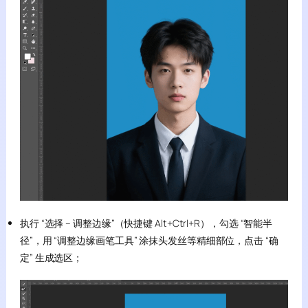
执行 “选择 – 调整边缘”（快捷键 Alt+Ctrl+R），勾选 “智能半
径”，用 “调整边缘画笔工具” 涂抹头发丝等精细部位，点击 “确
定” 生成选区；