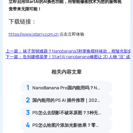
立即启用StartAI的AI换色功能，用智能修图技术为您的服饰视
觉带来无限可能！
下载链接：
https://www.istarry.com.cn
点击立即体验
上一篇：
袜子营销难题？Nanobanana3秒更换模特袜款，褶皱光影
下一篇：
告别建模噩梦！StartAI nanobanana修图让 2D 人物 “活” 成 
相关内容文章
1
NanoBanana Pro国内能用吗？Nano banana使用教程
2
国内能用的 PS AI 插件推荐｜2026 4款AI插件最新实测
3
PS怎么去阴影不破坏原图？3种无损去阴影实操方法
4
PS怎么给图片添加光影效果？零基础制作自然通透光影特效教程