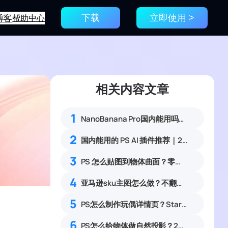
博客
帮助中心
下载
立即使用 >
相关内容文章
1
NanoBanana Pro国内能用吗？Nano banana使用教程
2
国内能用的 PS AI 插件推荐｜2026 4款AI插件最新实测
3
PS 怎么贴图到物体曲面？零基础产品贴图贴合实操教程
4
亚马逊sku主图怎么做？不翻墙也能用GPT的PS教程
5
PS怎么制作玩偶详情页？StartAI 5分钟搞定详情页制作
6
PS怎么给物体做自然投影？2种高效方法对比