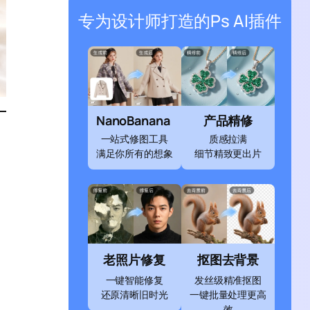
专为设计师打造的Ps AI插件
NanoBanana
产品精修
一站式修图工具
质感拉满
满足你所有的想象
细节精致更出片
老照片修复
抠图去背景
一键智能修复
发丝级精准抠图
还原清晰旧时光
一键批量处理更高
效