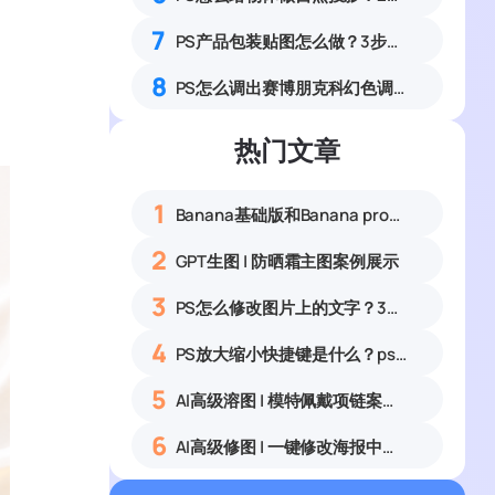
7
PS产品包装贴图怎么做？3步匹配光影实现真实立体效果
8
PS怎么调出赛博朋克科幻色调？城市夜景蓝紫红氛围感调色教程
热门文章
1
Banana基础版和Banana pro区别对比丨具体案例应用+使用教程
2
GPT生图 | 防晒霜主图案例展示
3
PS怎么修改图片上的文字？3种无痕改字方法，新手也能搞定
4
PS放大缩小快捷键是什么？ps怎么把图片拉大拉小？
5
AI高级溶图 | 模特佩戴项链案例展示
6
AI高级修图 | 一键修改海报中的文字