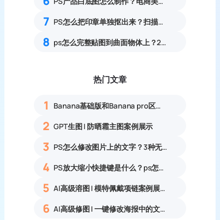
6
PS产品白底图怎么制作？电商美工6步流程
7
PS怎么把印章单独抠出来？扫描件公章透明底抠图完整指南
8
ps怎么完整贴图到曲面物体上？2中方法快速贴图
热门文章
1
Banana基础版和Banana pro区别对比丨具体案例应用+使用教程
2
GPT生图 | 防晒霜主图案例展示
3
PS怎么修改图片上的文字？3种无痕改字方法，新手也能搞定
4
PS放大缩小快捷键是什么？ps怎么把图片拉大拉小？
5
AI高级溶图 | 模特佩戴项链案例展示
6
AI高级修图 | 一键修改海报中的文字