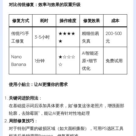
对比传统修复：效率与效果的双重升级
修复方式
耗时
操作难度
修复效果
成本
传统PS手
★★★★
精细但易
200-500
3-5小时
工修复
★
失真
元
AI智能还
Nano
★☆☆☆
1分钟
原+细节
免费试用
Banana
☆
优化
使用小贴士：让AI更懂你的需求
关键词进阶用法
：
在基础提示词后添加具体要求，如”修复这张老照片，增强面部
轮廓，去除霉斑”，能让AI更有针对性地处理
局部修复技巧
：
对于特别严重的破损区域（如大面积撕裂），可用PS选区工具
框选后单独调用Banana，修复更精准