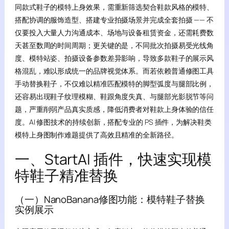
同款式鞋子的模特上身效果，需重新筛选契合鞋款风格的模特、
搭配协调的服饰造型、搭建专业拍摄场景并完成全套拍摄 —— 不
仅要投入大量人力沟通成本、场地与设备租赁资金，还需耗费数
天甚至数周的时间周期；更关键的是，不同批次拍摄易受光线角
度、模特站姿、拍摄设备参数差异影响，导致多款鞋子的展示风
格混乱，难以形成统一的品牌视觉体系。而若依赖普通修图工具
手动替换鞋子，不仅难以精准匹配模特的脚型弧度与腿部比例，
还容易出现鞋子纹理模糊、鞋跟角度失真、与腿部光影脱节等问
题，严重削弱产品真实质感，降低消费者对鞋款上身体验的信任
度。AI 修图技术的持续创新，搭配专业的 PS 插件，为解决鞋类
模特上身图制作难题提供了高效且精准的全新路径。
一、StartAI 插件，快速实现模
特鞋子精准替换
（一）NanoBanana修图功能：模特鞋子替换
实例展示