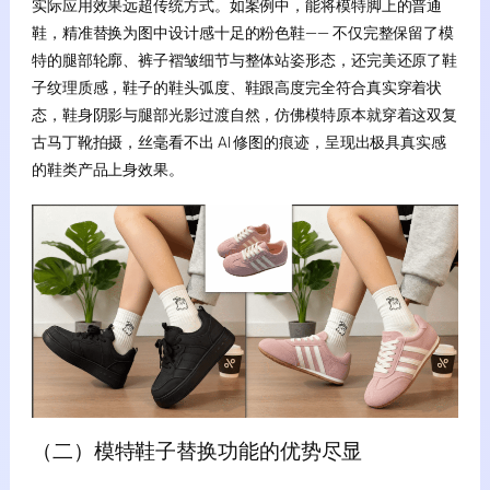
实际应用效果远超传统方式。如案例中，能将模特脚上的普通
鞋，精准替换为图中设计感十足的粉色鞋—— 不仅完整保留了模
特的腿部轮廓、裤子褶皱细节与整体站姿形态，还完美还原了鞋
子纹理质感，鞋子的鞋头弧度、鞋跟高度完全符合真实穿着状
态，鞋身阴影与腿部光影过渡自然，仿佛模特原本就穿着这双复
古马丁靴拍摄，丝毫看不出 AI 修图的痕迹，呈现出极具真实感
的鞋类产品上身效果。
（二）模特鞋子替换功能的优势尽显