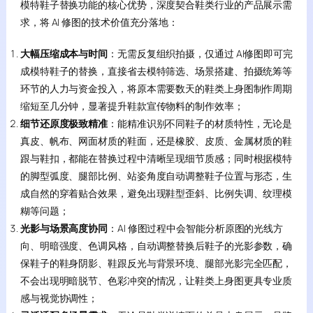
模特鞋子替换功能的核心优势，深度契合鞋类行业的产品展示需
求，将 AI 修图的技术价值充分落地：
大幅压缩成本与时间
：无需反复组织拍摄，仅通过 AI修图即可完
成模特鞋子的替换，直接省去模特筛选、场景搭建、拍摄统筹等
环节的人力与资金投入，将原本需要数天的鞋类上身图制作周期
缩短至几分钟，显著提升鞋款宣传物料的制作效率；
细节还原度极致精准
：能精准识别不同鞋子的材质特性，无论是
真皮、帆布、网面材质的鞋面，还是橡胶、皮质、金属材质的鞋
跟与鞋扣，都能在替换过程中清晰呈现细节质感；同时根据模特
的脚型弧度、腿部比例、站姿角度自动调整鞋子位置与形态，生
成自然的穿着贴合效果，避免出现鞋型歪斜、比例失调、纹理模
糊等问题；
光影与场景高度协同
：AI 修图过程中会智能分析原图的光线方
向、明暗强度、色调风格，自动调整替换后鞋子的光影参数，确
保鞋子的鞋身阴影、鞋跟反光与背景环境、腿部光影完全匹配，
不会出现明暗脱节、色彩冲突的情况，让鞋类上身图更具专业质
感与视觉协调性；