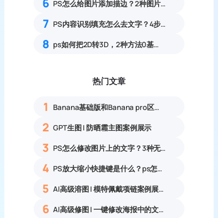
6
PS怎么给图片添加描边？2种图片轮廓描边零基础实操教程
7
PS内容识别填充怎么去文字？4步快速清除水印
8
ps如何把2D转3D，2种方法0基础可上手的详细教程
热门文章
1
Banana基础版和Banana pro区别对比丨具体案例应用+使用教程
2
GPT生图 | 防晒霜主图案例展示
3
PS怎么修改图片上的文字？3种无痕改字方法，新手也能搞定
4
PS放大缩小快捷键是什么？ps怎么把图片拉大拉小？
5
AI高级溶图 | 模特佩戴项链案例展示
6
AI高级修图 | 一键修改海报中的文字