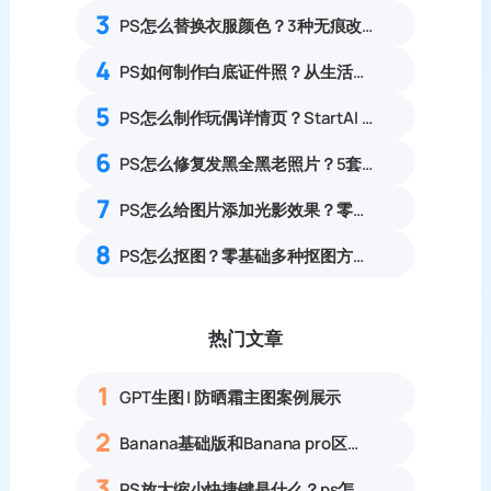
3
PS怎么替换衣服颜色？3种无痕改色保留纹理零基础教程
4
PS如何制作白底证件照？从生活照转换成标准电子证件照步骤
5
PS怎么制作玩偶详情页？StartAI 5分钟搞定详情页制作
6
PS怎么修复发黑全黑老照片？5套暗部找回细节旧照修复实操教程
7
PS怎么给图片添加光影效果？零基础制作自然通透光影特效教程
8
PS怎么抠图？零基础多种抠图方法实操完整教程
热门文章
1
GPT生图 | 防晒霜主图案例展示
2
Banana基础版和Banana pro区别对比丨具体案例应用+使用教程
3
PS放大缩小快捷键是什么？ps怎么把图片拉大拉小？