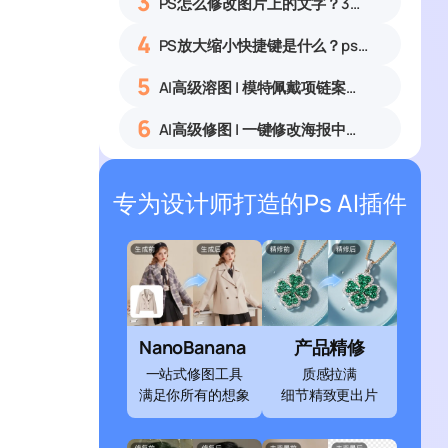
3
PS怎么修改图片上的文字？3种无痕改字方法，新手也能搞定
4
PS放大缩小快捷键是什么？ps怎么把图片拉大拉小？
5
AI高级溶图 | 模特佩戴项链案例展示
6
AI高级修图 | 一键修改海报中的文字
专为设计师打造的Ps AI插件
NanoBanana
产品精修
一站式修图工具
质感拉满
满足你所有的想象
细节精致更出片