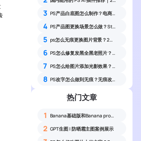
国内能用的 PS AI 插件推荐｜2026 4款AI插件最新实测
纹
3
PS产品白底图怎么制作？电商美工6步流程
去
4
PS产品图更换场景怎么做？StartAI 4步完成场景合成制作
5
ps怎么无痕更换图片背景？2种方法0基础可上手教程
6
PS怎么修复发黑全黑老照片？5套暗部找回细节旧照修复实操教程
7
PS怎么给图片添加光影效果？零基础制作自然通透光影特效教程
8
PS改字怎么做到无痕？无痕改字的3种方法
热门文章
1
Banana基础版和Banana pro区别对比丨具体案例应用+使用教程
2
GPT生图 | 防晒霜主图案例展示