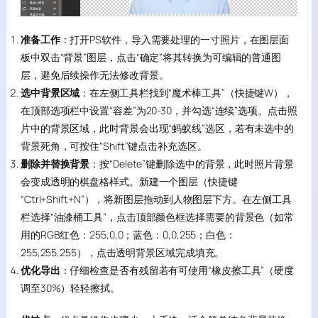
准备工作
：打开PS软件，导入需要处理的一寸照片，在图层面
板中双击“背景”图层，点击“确定”将其转换为可编辑的普通图
层，避免后续操作无法修改背景。
选中背景区域
：在左侧工具栏找到“魔术棒工具”（快捷键W），
在顶部选项栏中设置“容差”为20-30，并勾选“连续”选项。点击照
片中的背景区域，此时背景会出现“蚂蚁线”选区，若有未选中的
背景死角，可按住“Shift”键点击补充选区。
删除并替换背景
：按“Delete”键删除选中的背景，此时照片背景
会变成透明的棋盘格样式。新建一个图层（快捷键
“Ctrl+Shift+N”），将新图层拖动到人物图层下方。在左侧工具
栏选择“油漆桶工具”，点击顶部颜色框选择需要的背景色（如常
用的RGB红色：255,0,0；蓝色：0,0,255；白色：
255,255,255），点击透明背景区域完成填充。
优化导出
：仔细检查是否有残留若有可使用“橡皮擦工具”（硬度
调至30%）轻轻擦拭。