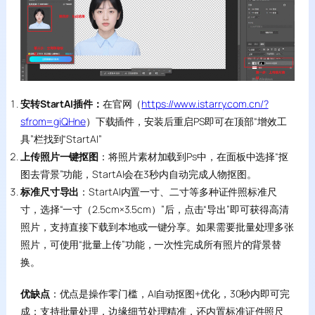
安转StartAI插件：
在官网（
https://www.istarry.com.cn/?
sfrom=giQHne
）下载插件，安装后重启PS即可在顶部“增效工
具”栏找到“StartAI”
上传照片一键抠图
：将照片素材加载到Ps中，在面板中选择“抠
图去背景”功能，StartAI会在3秒内自动完成人物抠图。
标准尺寸导出
：StartAI内置一寸、二寸等多种证件照标准尺
寸，选择“一寸（2.5cm×3.5cm）”后，点击“导出”即可获得高清
照片，支持直接下载到本地或一键分享。如果需要批量处理多张
照片，可使用“批量上传”功能，一次性完成所有照片的背景替
换。
优缺点
：优点是操作零门槛，AI自动抠图+优化，30秒内即可完
成；支持批量处理，边缘细节处理精准，还内置标准证件照尺