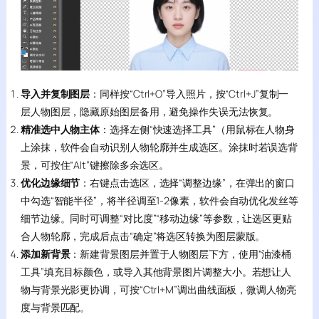
导入并复制图层
：同样按“Ctrl+O”导入照片，按“Ctrl+J”复制一
层人物图层，隐藏原始图层备用，避免操作失误无法恢复。
精准选中人物主体
：选择左侧“快速选择工具”（用鼠标在人物身
上涂抹，软件会自动识别人物轮廓并生成选区。涂抹时若误选背
景，可按住“Alt”键擦除多余选区。
优化边缘细节
：右键点击选区，选择“调整边缘”，在弹出的窗口
中勾选“智能半径”，将半径调至1-2像素，软件会自动优化发丝等
细节边缘。同时可调整“对比度”“移动边缘”等参数，让选区更贴
合人物轮廓，完成后点击“确定”将选区转换为图层蒙版。
添加新背景
：新建背景图层并置于人物图层下方，使用“油漆桶
工具”填充目标颜色，或导入其他背景图片调整大小。若想让人
物与背景光影更协调，可按“Ctrl+M”调出曲线面板，微调人物亮
度与背景匹配。