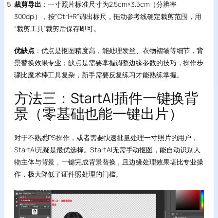
裁剪导出
：一寸照片标准尺寸为2.5cm×3.5cm（分辨率
300dpi），按“Ctrl+R”调出标尺，拖动参考线确定裁剪范围，用
“裁剪工具”裁剪后保存即可。
优缺点
：优点是抠图精度高，能处理发丝、衣物褶皱等细节，背
景替换效果专业；缺点是需要掌握调整边缘参数的技巧，操作步
骤比魔术棒工具复杂，新手需要反复练习才能熟练掌握。
方法三：StartAI插件一键换背
景（零基础也能一键出片）
对于不熟悉PS操作，或者需要快速批量处理一寸照片的用户，
StartAI无疑是最优选择。StartAI无需手动抠图，能自动识别人
物主体与背景，一键完成背景替换，且边缘处理效果堪比专业操
作，极大降低了证件照处理的门槛。